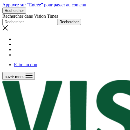
Appuyez sur “Entrée” pour passer au contenu
Rechercher
Rechercher dans Vision Times
Faire un don
ouvrir menu