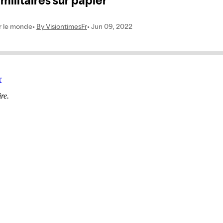
r
re.