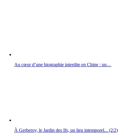
Au cœur d’une biographie interdite en Chine : un…
À Gerberoy, le Jardin des Ifs, un lieu intemporel... (2/2)