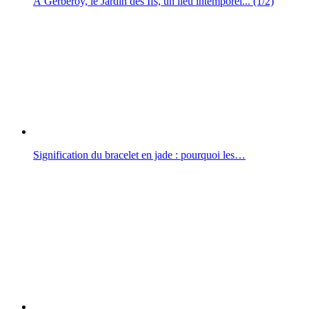
À Gerberoy, le Jardin des Ifs, un lieu intemporel... (1/2)
Signification du bracelet en jade : pourquoi les…