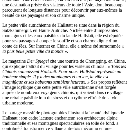
une destination prisée des visiteurs de toute l’Asie, dont beaucoup
parcourent de longues distances pour découvrir par eux-mêmes la
beauté de ses paysages et son charme unique.
La petite ville autrichienne de Hallstatt se situe dans la région du
Salzkammergut, en Haute-Autriche. Nichée entre d’imposantes
montagnes et les eaux paisibles du lac de Hallstatt, elle est réputée
pour ses paysages à couper le souffle et son charme digne d’un
conte de fées. Sur Internet en Chine, elle a même été surnommée
«
la plus belle petite ville du monde ».
Le magazine
Der Spiegel
cite une touriste de Chongqing, en Chine,
qui explique l’attrait du village pour les visiteurs chinois :
« Tous les
Chinois connaissent Hallstatt. Pour nous, Hallstatt représente un
bonheur simple. Il y a des montagnes et un lac, la ville est
magnifique et ses habitants semblent heureux. »
Ses propos reflètent
l’image idyllique que cette petite ville autrichienne s’est forgée
auprès de nombreux voyageurs chinois, qui voient dans ce village
une retraite paisible loin du stress et du rythme effréné de la vie
urbaine moderne.
Le partage massif de photographies illustrant la beauté idyllique de
Hallstatt : son cadre lacustre enchanteur, son architecture alpine
traditionnelle et ses montagnes spectaculaires en toile de fond, a
contribué à transformer ce village autrefois méconnu en une