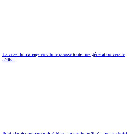
La crise du mariage en Chine pousse toute une génération vers le
célibat
Puyi, dernier empereur de Chine : un destin qu’il n’a jamais choisi