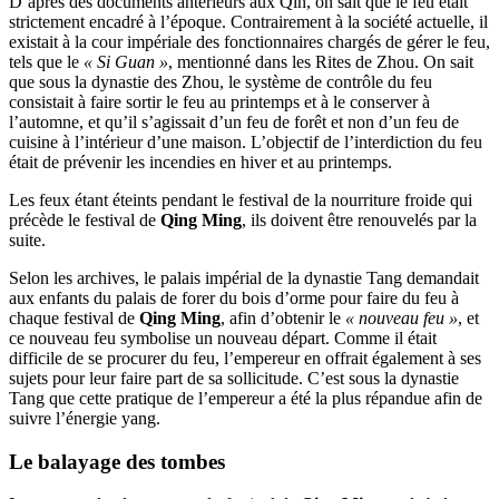
D’après des documents antérieurs aux Qin, on sait que le feu était
strictement encadré à l’époque. Contrairement à la société actuelle, il
existait à la cour impériale des fonctionnaires chargés de gérer le feu,
tels que le
« Si Guan »
, mentionné dans les Rites de Zhou. On sait
que sous la dynastie des Zhou, le système de contrôle du feu
consistait à faire sortir le feu au printemps et à le conserver à
l’automne, et qu’il s’agissait d’un feu de forêt et non d’un feu de
cuisine à l’intérieur d’une maison. L’objectif de l’interdiction du feu
était de prévenir les incendies en hiver et au printemps.
Les feux étant éteints pendant le festival de la nourriture froide qui
précède le festival de
Qing Ming
, ils doivent être renouvelés par la
suite.
Selon les archives, le palais impérial de la dynastie Tang demandait
aux enfants du palais de forer du bois d’orme pour faire du feu à
chaque festival de
Qing Ming
, afin d’obtenir le
« nouveau feu »
, et
ce nouveau feu symbolise un nouveau départ. Comme il était
difficile de se procurer du feu, l’empereur en offrait également à ses
sujets pour leur faire part de sa sollicitude. C’est sous la dynastie
Tang que cette pratique de l’empereur a été la plus répandue afin de
suivre l’énergie yang.
Le balayage des tombes