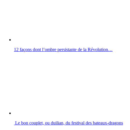
12 façons dont l’ombre persistante de la Révolution…
Le bon couplet, ou duilian, du festival des bateaux-dragons