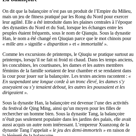
On dit que la balançoire n’est pas un produit de l’Empire du Milieu,
mais un jeu de fitness pratiqué par les Rong du Nord pour exercer
leur agilité. Elle a été introduite dans les plaines centrales à l’époque
des dynasties du Nord et du Sud, lorsque les échanges entre les
peuples étaient fréquents, sous le nom de Qianqiu. Sous la dynastie
Han, le nom a été changé en Qiuqian parce que le mot chinois pour
« mille ans »
signifie
« disparition »
et
« immortalité ».
Comme les excursions de printemps, le Qiuqiu se pratique surtout au
printemps, lorsqu’il ne fait ni froid ni chaud. Dans les temps anciens,
les concubines, les courtisanes, les dames et les autres membres
féminins de la famille sortaient de leur chambre et se rendaient dans
la cour pour jouer sur la balançoire. Les textes anciens racontent :
«
En suspendant une longue corde à un tronc élevé, les dames s’y
asseyaient ou s’y tenaient debout, les autres les poussaient et les
dirigeaient ».
Sous la dynastie Han, la balançoire est devenue l’une des activités
du festival de Qing Ming, ainsi qu’un moyen pour les filles de
rechercher un homme bien. Sous la dynastie Tang, la balançoire
n’était pas seulement populaire dans les jardins des palais, elle avait
aussi acquis un autre nom intéressant. L’empereur Xuanzong de la
dynastie Tang l’appelait
« le jeu des demi-immortels »
en raison de
la légèreté de la balançoire.