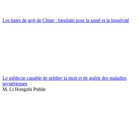
Les baies de goji de Chine : bienfaits pour la santé et la longévité
Le médecin capable de prédire la mort et de guérir des maladies
mystérieuses
M. Li Hongzhi Publie