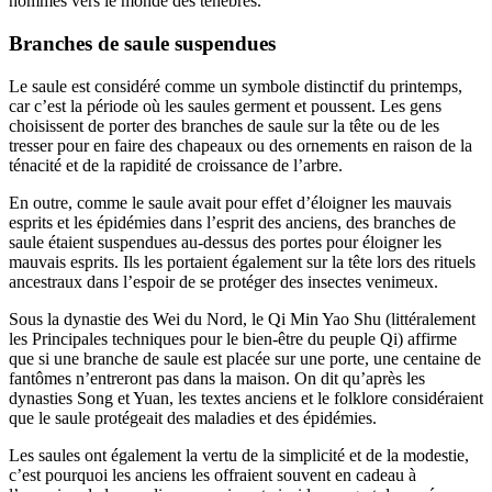
hommes vers le monde des ténèbres.
Branches de saule suspendues
Le saule est considéré comme un symbole distinctif du printemps,
car c’est la période où les saules germent et poussent. Les gens
choisissent de porter des branches de saule sur la tête ou de les
tresser pour en faire des chapeaux ou des ornements en raison de la
ténacité et de la rapidité de croissance de l’arbre.
En outre, comme le saule avait pour effet d’éloigner les mauvais
esprits et les épidémies dans l’esprit des anciens, des branches de
saule étaient suspendues au-dessus des portes pour éloigner les
mauvais esprits. Ils les portaient également sur la tête lors des rituels
ancestraux dans l’espoir de se protéger des insectes venimeux.
Sous la dynastie des Wei du Nord, le Qi Min Yao Shu (littéralement
les Principales techniques pour le bien-être du peuple Qi) affirme
que si une branche de saule est placée sur une porte, une centaine de
fantômes n’entreront pas dans la maison. On dit qu’après les
dynasties Song et Yuan, les textes anciens et le folklore considéraient
que le saule protégeait des maladies et des épidémies.
Les saules ont également la vertu de la simplicité et de la modestie,
c’est pourquoi les anciens les offraient souvent en cadeau à