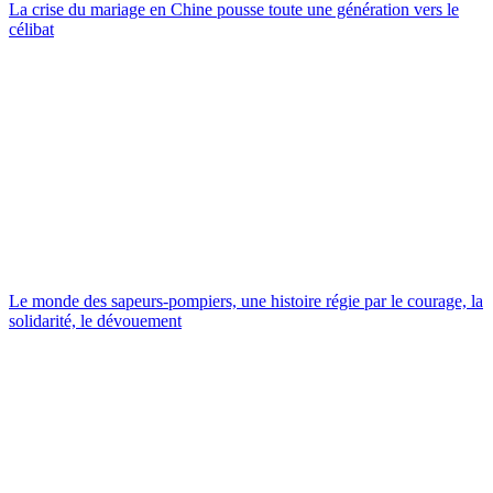
La crise du mariage en Chine pousse toute une génération vers le
célibat
Le monde des sapeurs-pompiers, une histoire régie par le courage, la
solidarité, le dévouement