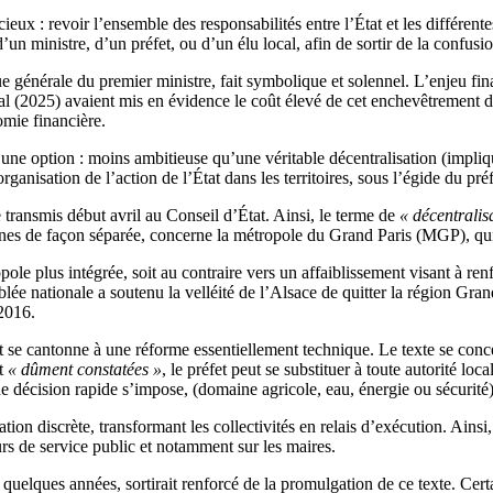
: revoir l’ensemble des responsabilités entre l’État et les différentes co
d’un ministre, d’un préfet, ou d’un élu local, afin de sortir de la confusi
ue générale du premier ministre, fait symbolique et solennel. L’enjeu fin
orial (2025) avaient mis en évidence le coût élevé de cet enchevêtremen
omie financière.
ne option : moins ambitieuse qu’une véritable décentralisation (impliquan
rganisation de l’action de l’État dans les territoires, sous l’égide du préf
 transmis début avril au Conseil d’État. Ainsi, le terme de
« décentralis
aines de façon séparée, concerne la métropole du Grand Paris (MGP), qui 
le plus intégrée, soit au contraire vers un affaiblissement visant à renf
lée nationale a soutenu la velléité de l’Alsace de quitter la région Gr
2016.
 se cantonne à une réforme essentiellement technique. Le texte se concen
t
« dûment constatées »
, le préfet peut se substituer à toute autorité lo
 une décision rapide s’impose, (domaine agricole, eau, énergie ou sécurité)
ion discrète, transformant les collectivités en relais d’exécution. Ainsi, 
eurs de service public et notamment sur les maires.
quelques années, sortirait renforcé de la promulgation de ce texte. Cert