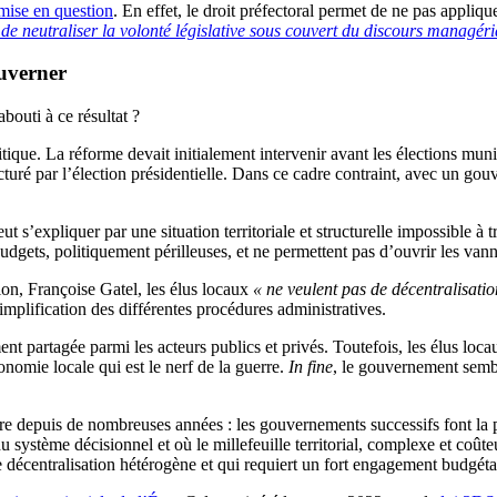
emise en question
. En effet, le droit préfectoral permet de ne pas appli
 de neutraliser la volonté législative sous couvert du discours managéria
ouverner
bouti à ce résultat ?
ue. La réforme devait initialement intervenir avant les élections munici
cturé par l’élection présidentielle. Dans ce cadre contraint, avec un go
peut s’expliquer par une situation territoriale et structurelle impossible 
udgets, politiquement périlleuses, et ne permettent pas d’ouvrir les vann
ion, Françoise Gatel, les élus locaux
« ne veulent pas de décentralisation
implification des différentes procédures administratives.
nt partagée parmi les acteurs publics et privés. Toutefois, les élus loca
tonomie locale qui est le nerf de la guerre.
In fine
, le gouvernement semble
uvre depuis de nombreuses années : les gouvernements successifs font l
 du système décisionnel et où le millefeuille territorial, complexe et coût
de décentralisation hétérogène et qui requiert un fort engagement budgé