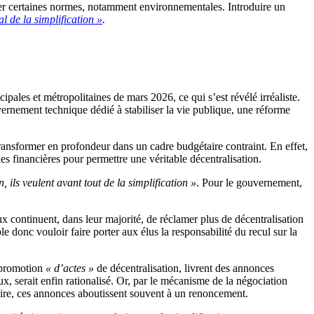
quer certaines normes, notamment environnementales. Introduire un
l de la simplification »
.
pales et métropolitaines de mars 2026, ce qui s’est révélé irréaliste.
uvernement technique dédié à stabiliser la vie publique, une réforme
à transformer en profondeur dans un cadre budgétaire contraint. En effet,
es financières pour permettre une véritable décentralisation.
, ils veulent avant tout de la simplification »
. Pour le gouvernement,
ux continuent, dans leur majorité, de réclamer plus de décentralisation
 donc vouloir faire porter aux élus la responsabilité du recul sur la
a promotion
« d’actes »
de décentralisation, livrent des annonces
eux, serait enfin rationalisé. Or, par le mécanisme de la négociation
taire, ces annonces aboutissent souvent à un renoncement.