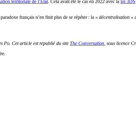
tion territoriale de l’État
. Cela avait été le cas en 2022 avec la
loi 3DS
paradoxe français n’en finit plus de se répéter : la
« décentralisation »
a
Po. Cet article est republié du site
The Conversation
, sous licence 
re.