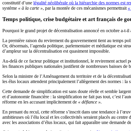
constitutif d’une
légalité néolibérale où la hiérarchie des normes est r
système
« à la carte »
, par la montée de ces mécanismes permettrait
«
Temps politique, crise budgétaire et art français de g
Pourquoi le grand projet de décentralisation annoncé en octobre a-t-il a
La première raison du revirement du gouvernement tient au temps politiq
Or, désormais, l’agenda politique, parlementaire et médiatique est stru
d’ampleur sur la décentralisation est quasiment impossible.
Au-delà de ce facteur politique et institutionnel, le revirement actuel 
les finances publiques nationales justifient de nombreuses baisses de b
Selon la ministre de l’Aménagement du territoire et de la décentralisat
les élus locaux attendent principalement l’allègement des normes : la s
Cette demande de simplification est sans doute réelle et semble largeme
et d’autonomie financière : la simplification ne fait pas tout, c’est l’au
réforme en les accusant implicitement de
« défiance ».
En prenant du recul, cette réforme s’inscrit dans une tendance à l’œ
ambitieuses où l’élu local et les collectivités seraient placés au centre
avec les associations d’élus locaux, qui fait apparaître une demande 