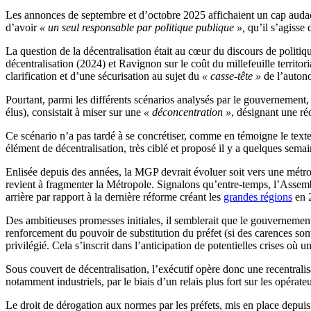
Les annonces de septembre et d’octobre 2025 affichaient un cap audacieux 
d’avoir
« un seul responsable par politique publique »,
qu’il s’agisse 
La question de la décentralisation était au cœur du discours de politiq
décentralisation (2024) et Ravignon sur le coût du millefeuille territ
clarification et d’une sécurisation au sujet du
« casse-tête »
de l’auton
Pourtant, parmi les différents scénarios analysés par le gouvernement, u
élus), consistait à miser sur une
« déconcentration »
, désignant une réo
Ce scénario n’a pas tardé à se concrétiser, comme en témoigne le texte
élément de décentralisation, très ciblé et proposé il y a quelques sem
Enlisée depuis des années, la MGP devrait évoluer soit vers une métropo
revient à fragmenter la Métropole. Signalons qu’entre-temps, l’Assemb
arrière par rapport à la dernière réforme créant les
grandes régions
en 
Des ambitieuses promesses initiales, il semblerait que le gouvernement
renforcement du pouvoir de substitution du préfet (si des carences son
privilégié. Cela s’inscrit dans l’anticipation de potentielles crises où
Sous couvert de décentralisation, l’exécutif opère donc une recentralisat
notamment industriels, par le biais d’un relais plus fort sur les opérat
Le droit de dérogation aux normes par les préfets, mis en place depuis 