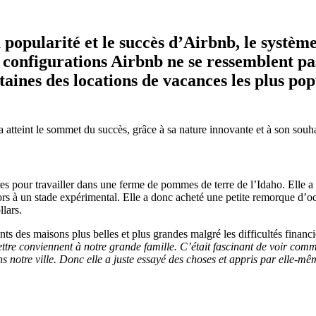
a popularité et le succès d’Airbnb, le systèm
s configurations Airbnb ne se ressemblent pa
aines des locations de vacances les plus popu
 a atteint le sommet du succès, grâce à sa nature innovante et à son souh
s pour travailler dans une ferme de pommes de terre de l’Idaho. Elle 
s à un stade expérimental. Elle a donc acheté une petite remorque d’oc
lars.
ants des maisons plus belles et plus grandes malgré les difficultés financ
e conviennent à notre grande famille. C’était fascinant de voir comment 
notre ville. Donc elle a juste essayé des choses et appris par elle-mê