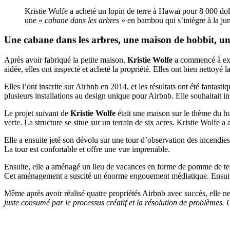
Kristie Wolfe a acheté un lopin de terre à Hawaï pour 8 000 dolla
une «
cabane dans les arbres
» en bambou qui s’intègre à la ju
Une cabane dans les arbres, une maison de hobbit, u
Après avoir fabriqué la petite maison,
Kristie Wolfe
a commencé à explo
aidée, elles ont inspecté et acheté la propriété. Elles ont bien nettoyé 
Elles l’ont inscrite sur Airbnb en 2014, et les résultats ont été fantas
plusieurs installations au design unique pour Airbnb. Elle souhaitait in
Le projet suivant de
Kristie Wolfe
était une maison sur le thème du h
verte. La structure se situe sur un terrain de six acres. Kristie Wolfe a
Elle a ensuite jeté son dévolu sur une tour d’observation des incendie
La tour est confortable et offre une vue imprenable.
Ensuite, elle a aménagé un lieu de vacances en forme de pomme de ter
Cet aménagement a suscité un énorme engouement médiatique. Ensuite, el
Même après avoir réalisé quatre propriétés Airbnb avec succès, elle ne
juste consumé par le processus créatif et la résolution de problèmes. 