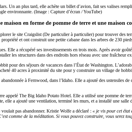
rs. Un an plus tard, elle achète un billet d’avion, fait ses valises remp
ngle environnante. (Image : Capture d’écran / YouTube)
ne maison en forme de pomme de terre et une maison c
rer le site Craigslist (De particulier à particulier) pour trouver des te
la propriété et ont construit une petite cabane dans les arbres de 230 pied
tiques. Elle a récupéré ses investissements en trois mois. Après avoir goû
staller les structures dans des endroits hors réseau avec une fraîcheur ex
obbit pour des séjours de vacances dans l’État de Washington. L’adorabl
 acheté 40 acres à proximité du site pour y construire un village de hobbi
s abandonnée à Fernwood, dans l’Idaho. Elle a ajouté des ustensiles de c
re appelé The Big Idaho Potato Hotel. Elle a utilisé une pomme de ter
le a ajouté une ventilation, terminé les murs, et a installé une salle d
 voulait pas abandonner. Kristie Wolfe a déclaré :
« je vis pour cet éta
C’est comme de la méditation. Si vous pouvez construire, vous serez tou