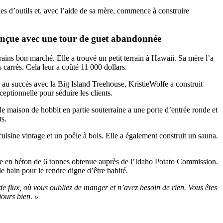
lies d’outils et, avec l’aide de sa mère, commence à construire
onçue avec une tour de guet abandonnée
rrains bon marché. Elle a trouvé un petit terrain à Hawaii. Sa mère l’a
s carrés. Cela leur a coûté 11 000 dollars.
té au succès avec la Big Island Treehouse, KristieWolfe a construit
ceptionnelle pour séduire les clients.
e maison de hobbit en partie souterraine a une porte d’entrée ronde et
ts.
uisine vintage et un poêle à bois. Elle a également construit un sauna.
re en béton de 6 tonnes obtenue auprès de l’Idaho Potato Commission.
e bain pour le rendre digne d’être habité.
t de flux, où vous oubliez de manger et n’avez besoin de rien. Vous êtes
jours bien. »