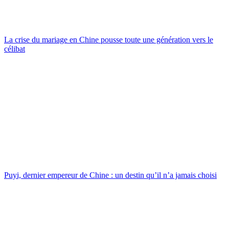
La crise du mariage en Chine pousse toute une génération vers le
célibat
Puyi, dernier empereur de Chine : un destin qu’il n’a jamais choisi