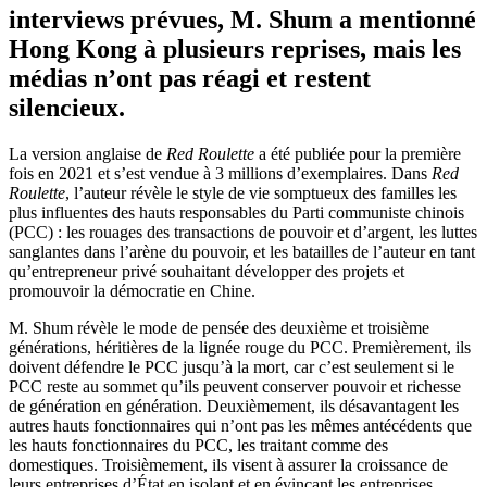
interviews prévues, M. Shum a mentionné
Hong Kong à plusieurs reprises, mais les
médias n’ont pas réagi et restent
silencieux.
La version anglaise de
Red Roulette
a été publiée pour la première
fois en 2021 et s’est vendue à 3 millions d’exemplaires. Dans
Red
Roulette
, l’auteur révèle le style de vie somptueux des familles les
plus influentes des hauts responsables du Parti communiste chinois
(PCC) : les rouages des transactions de pouvoir et d’argent, les luttes
sanglantes dans l’arène du pouvoir, et les batailles de l’auteur en tant
qu’entrepreneur privé souhaitant développer des projets et
promouvoir la démocratie en Chine.
M. Shum révèle le mode de pensée des deuxième et troisième
générations, héritières de la lignée rouge du PCC. Premièrement, ils
doivent défendre le PCC jusqu’à la mort, car c’est seulement si le
PCC reste au sommet qu’ils peuvent conserver pouvoir et richesse
de génération en génération. Deuxièmement, ils désavantagent les
autres hauts fonctionnaires qui n’ont pas les mêmes antécédents que
les hauts fonctionnaires du PCC, les traitant comme des
domestiques. Troisièmement, ils visent à assurer la croissance de
leurs entreprises d’État en isolant et en évinçant les entreprises