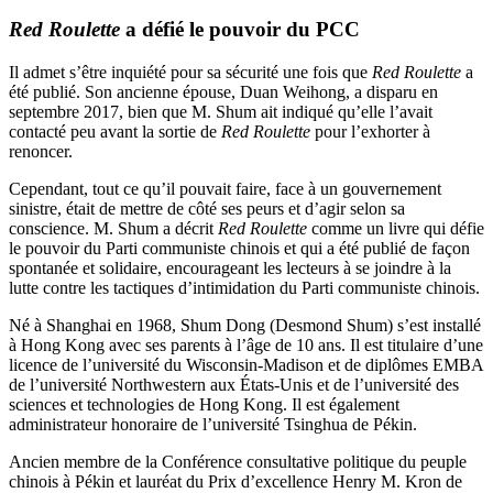
Red Roulette
a défié le pouvoir du PCC
Il admet s’être inquiété pour sa sécurité une fois que
Red Roulette
a
été publié. Son ancienne épouse, Duan Weihong, a disparu en
septembre 2017, bien que M. Shum ait indiqué qu’elle l’avait
contacté peu avant la sortie de
Red Roulette
pour l’exhorter à
renoncer.
Cependant, tout ce qu’il pouvait faire, face à un gouvernement
sinistre, était de mettre de côté ses peurs et d’agir selon sa
conscience. M. Shum a décrit
Red Roulette
comme un livre qui défie
le pouvoir du Parti communiste chinois et qui a été publié de façon
spontanée et solidaire, encourageant les lecteurs à se joindre à la
lutte contre les tactiques d’intimidation du Parti communiste chinois.
Né à Shanghai en 1968, Shum Dong (Desmond Shum) s’est installé
à Hong Kong avec ses parents à l’âge de 10 ans. Il est titulaire d’une
licence de l’université du Wisconsin-Madison et de diplômes EMBA
de l’université Northwestern aux États-Unis et de l’université des
sciences et technologies de Hong Kong. Il est également
administrateur honoraire de l’université Tsinghua de Pékin.
Ancien membre de la Conférence consultative politique du peuple
chinois à Pékin et lauréat du Prix d’excellence Henry M. Kron de