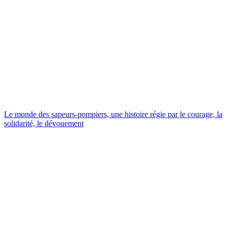
Le monde des sapeurs-pompiers, une histoire régie par le courage, la
solidarité, le dévouement