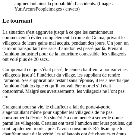
augmentant ainsi la probabilité d’accidents. (Image :
YuriArcursPeopleimages / envato)
Le tournant
La situation s’est aggravée jusqu’à ce que les camionneurs
commencent à éviter complètement la route de Geima, privant les
villageois de leurs gains mal acquis, pendant des jours. Un jour, un
camion transportant des sacs d’amidon est passé par là. Prenant
l’amidon industriel pour de la nourriture comestible, les villageois
ont volé plus de 20 sacs.
Comprenant ce qui s’était passé, le jeune chauffeur a poursuivi les
villageois jusqu’à l’intérieur du village, les suppliant de rendre
l’amidon. Ses supplications restant sans réponse, il les a avertis que
l’amidon était toxique et qu’il pouvait être mortel s’il était
consommé. Malgré ses avertissements, les villageois ne l’ont pas
cru.
Craignant pour sa vie, le chauffeur a fait du porte-à-porte,
s’agenouillant même pour supplier les villageois de ne pas
consommer la fécule. Sa sincérité a commencé à semer le doute
parmi les villageois. Certains ont testé l’amidon sur leurs poulets, qui
sont rapidement morts après l’avoir consommé. Réalisant que le
chauffeur avait dit la vérité, les villageois ont été choqués et émus