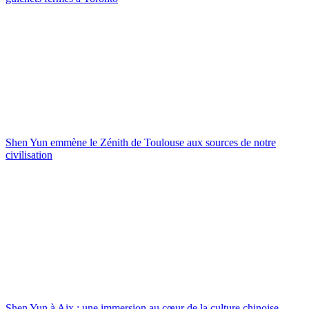
Shen Yun emmène le Zénith de Toulouse aux sources de notre
civilisation
Shen Yun à Aix : une immersion au cœur de la culture chinoise