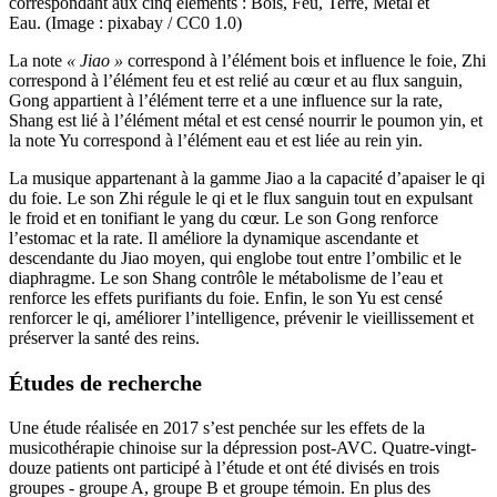
correspondant aux cinq éléments : Bois, Feu, Terre, Métal et
Eau. (Image : pixabay / CC0 1.0)
La note
« Jiao »
correspond à l’élément bois et influence le foie, Zhi
correspond à l’élément feu et est relié au cœur et au flux sanguin,
Gong appartient à l’élément terre et a une influence sur la rate,
Shang est lié à l’élément métal et est censé nourrir le poumon yin, et
la note Yu correspond à l’élément eau et est liée au rein yin.
La musique appartenant à la gamme Jiao a la capacité d’apaiser le qi
du foie. Le son Zhi régule le qi et le flux sanguin tout en expulsant
le froid et en tonifiant le yang du cœur. Le son Gong renforce
l’estomac et la rate. Il améliore la dynamique ascendante et
descendante du Jiao moyen, qui englobe tout entre l’ombilic et le
diaphragme. Le son Shang contrôle le métabolisme de l’eau et
renforce les effets purifiants du foie. Enfin, le son Yu est censé
renforcer le qi, améliorer l’intelligence, prévenir le vieillissement et
préserver la santé des reins.
Études de recherche
Une étude réalisée en 2017 s’est penchée sur les effets de la
musicothérapie chinoise sur la dépression post-AVC. Quatre-vingt-
douze patients ont participé à l’étude et ont été divisés en trois
groupes - groupe A, groupe B et groupe témoin. En plus des