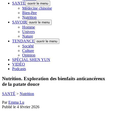
SANTÉ
ouvrir le menu
Médecine chinoise
Bien-être
Nutrition
SAVOIR
ouvrir le menu
Homme
Univers
Nature
TENDANCE
ouvrir le menu
Société
Culture
Opinion
SPÉCIAL SHEN YUN
VIDÉO
Podcasts
Nutrition.
Exploration des bienfaits anticancéreux
de la patate douce
SANTÉ
>
Nutrition
Par
Emma Lu
Publié le 4 février 2026