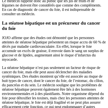
Le médecin rappelle donc au public que les jus de fruits et de
légumes ne doivent être considérés que comme des compléments.
En cas de diagnostic de cancer du foie, il est indispensable de
consulter un médecin.
La stéatose hépatique est un précurseur du cancer
du foie
JOJO affirme que des études ont démontré que les personnes
atteintes de stéatose hépatique présentent un risque accru de 60 % de
décès par maladie cardiovasculaire. En effet, lorsque le foie
accumule un excès de graisse, il renvoie dans le sang un surplus de
glucose et de lipides, augmentant ainsi le risque d’infarctus du
myocarde.
La stéatose hépatique n’est pas seulement un facteur de risque de
cancer du foie, mais elle peut aussi déclencher des maladies
systémiques. Des études montrent qu’elle est associée au risque de
huit types de cancer, dont le cancer du foie, de l’estomac, du côlon,
du pancréas et du sein. Le médecin souligne que les problèmes de
stéatose hépatique peuvent également être liés à des hormones
environnementales et à des plastifiants. Notre organisme dépend du
foie pour détoxifier les toxines, mais chez les personnes atteintes de
stéatose hépatique, le foie est déjà fragilisé et ne peut plus assurer
efficacement cette fonction, ce qui peut endommager d’autres