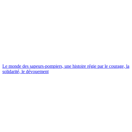
Le monde des sapeurs-pompiers, une histoire régie par le courage, la
solidarité, le dévouement