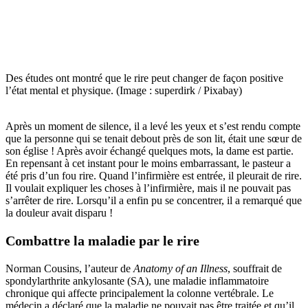
Des études ont montré que le rire peut changer de façon positive
l’état mental et physique. (Image : superdirk / Pixabay)
Après un moment de silence, il a levé les yeux et s’est rendu compte
que la personne qui se tenait debout près de son lit, était une sœur de
son église ! Après avoir échangé quelques mots, la dame est partie.
En repensant à cet instant pour le moins embarrassant, le pasteur a
été pris d’un fou rire. Quand l’infirmière est entrée, il pleurait de rire.
Il voulait expliquer les choses à l’infirmière, mais il ne pouvait pas
s’arrêter de rire. Lorsqu’il a enfin pu se concentrer, il a remarqué que
la douleur avait disparu !
Combattre la maladie par le rire
Norman Cousins, l’auteur de
Anatomy of an Illness
, souffrait de
spondylarthrite ankylosante (SA), une maladie inflammatoire
chronique qui affecte principalement la colonne vertébrale. Le
médecin a déclaré que la maladie ne pouvait pas être traitée et qu’il