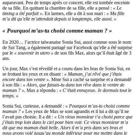
auparavant. Peu de temps après ce concert, elle est tombée enceinte
de sa fille. En quittant la chambre de sa fille, elle a pensé :
« Le
timing a été parfait »
. En larmes, elle a dit à son mari :
« Ma fille
m’a dit qu’elle m’attendait depuis si longtemps, elle aussi. »
« Pourquoi m’as-tu choisi comme maman ? »
En 2020… l’actrice taïwanaise Sonia Sui, aussi connue sous le nom
de Sui Tang, a également partagé sur Facebook qu’elle a été surprise
par le
« souvenir in utero »
de son fils Max, alors qu’il était âgé de 3
ans.
Un jour, Max s’est réveillé et a couru dans les bras de Sonia Sui, en
se frottant les yeux et
en disant :
« Maman, j’ai rêvé que j’étais
encore dans ton ventre ».
Mme Sui a caché sa surprise et a demandé
à son fils :
« Alors, que faisais-tu dans ton rêve dans le ventre de
maman ? »
. Max a répondu :
« C’était ennuyeux. Je dormais tout le
temps. »
Sonia Sui, curieuse, a demandé :
« Pourquoi m’as-tu choisi comme
maman ? »
Les yeux de Max se sont agrandis et il lui a dit qu’il ne
l’avait pas choisie. Il a dit :
«
Un vieux monsieur t’a choisi parce que
j’étais trop loin dans le ciel pour bien voir. Ce vieux monsieur m’a
dit que ma maman était belle. Alors il m’a pris dans ses bras et
nous avons volé jusqu’au monde inférieur pour me mettre dans le