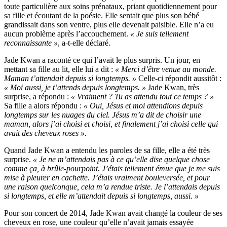
toute particulière aux soins prénataux, priant quotidiennement pour
sa fille et écoutant de la poésie. Elle sentait que plus son bébé
grandissait dans son ventre, plus elle devenait paisible. Elle n’a eu
aucun problème après l’accouchement.
« Je suis tellement
reconnaissante »
, a-t-elle déclaré.
Jade Kwan a raconté ce qui l’avait le plus surpris. Un jour, en
mettant sa fille au lit, elle lui a dit :
« Merci d’être venue au monde.
Maman t’attendait depuis si longtemps. »
Celle-ci répondit aussitôt :
« Moi aussi, je t’attends depuis longtemps. »
Jade Kwan, très
surprise, a répondu :
« Vraiment ? Tu as attendu tout ce temps ? »
Sa fille a alors répondu :
« Oui, Jésus et moi attendions depuis
longtemps sur les nuages du ciel. Jésus m’a dit de choisir une
maman, alors j’ai choisi et choisi, et finalement j’ai choisi celle qui
avait des cheveux roses ».
Quand Jade Kwan a entendu les paroles de sa fille, elle a été très
surprise.
« Je ne m’attendais pas à ce qu’elle dise quelque chose
comme ça, à brûle-pourpoint. J’étais tellement émue que je me suis
mise à pleurer en cachette. J’étais vraiment bouleversée, et pour
une raison quelconque, cela m’a rendue triste. Je l’attendais depuis
si longtemps, et elle m’attendait depuis si longtemps, aussi. »
Pour son concert de 2014, Jade Kwan avait changé la couleur de ses
cheveux en rose, une couleur qu’elle n’avait jamais essayée