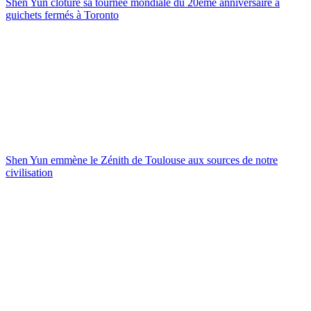
Shen Yun clôture sa tournée mondiale du 20ème anniversaire à
guichets fermés à Toronto
Shen Yun emmène le Zénith de Toulouse aux sources de notre
civilisation