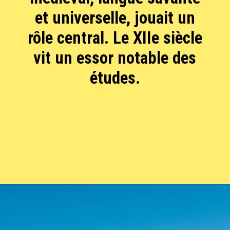
et universelle, jouait un
rôle central. Le XIIe siècle
vit un essor notable des
études.