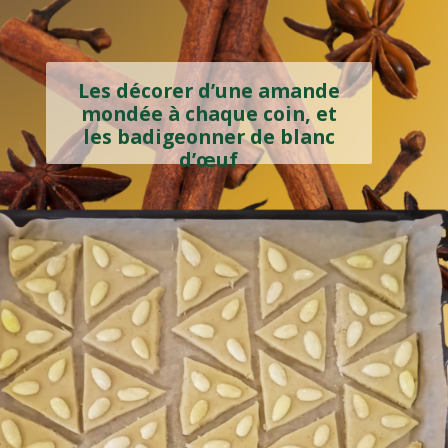
Les décorer d’une amande
mondée à chaque coin, et
les badigeonner de blanc
en mélangeant avec la cuillère
d’œuf