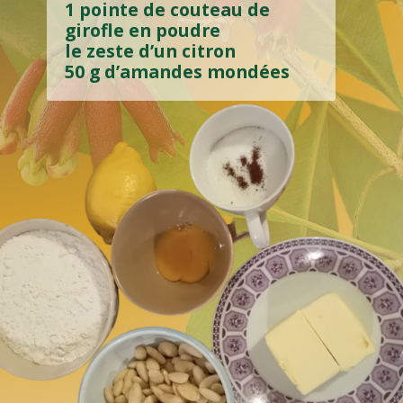
1 pointe de couteau de
Ingrédients
girofle en poudre
3 blancs d’œufs
le zeste d’un citron
300 g ’amandesmoulues
50 g d’amandes mondées
250 g de sucre en poudre
zeste d’un demi-citron
1 c. à soupe de cannelle