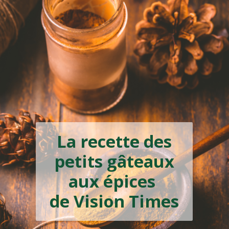
La recette
des biscuits
aux amandes
La recette des
de Vision Times
petits gâteaux
aux épices
de Vision Times