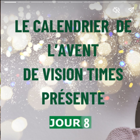
La recette
des biscuits
aux amandes
de Vision Times