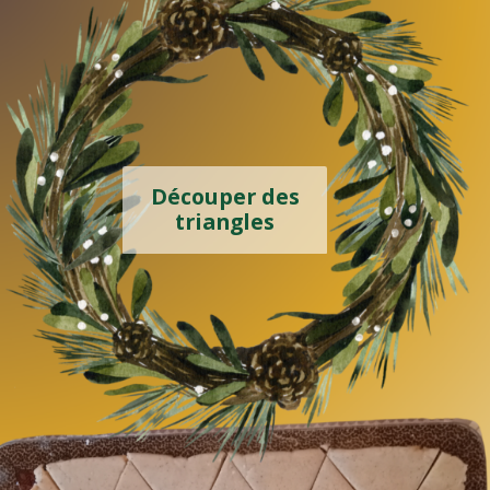
Découper des
triangles
Puis les amandes,
le zeste de citron
et la cannelle,