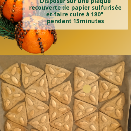
Disposer sur une plaque
recouverte de papier sulfurisée
Sur une plaque recouverte
et faire cuire à 180°
de papier sulfurisée, placer
pendant 15minutes
des petits tas de pâte