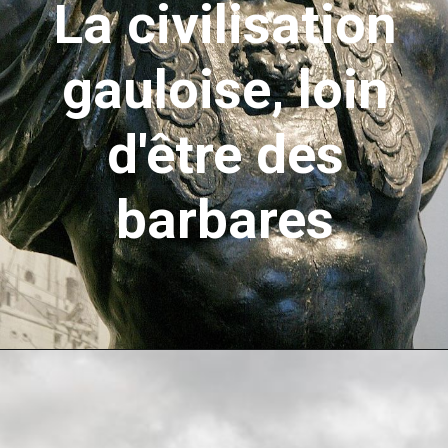
La civilisation
gauloise, loin
d'être des
barbares